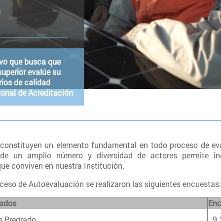
n
tivo que busca que
superior evalúe su
rios de calidad
ional de Acreditación
constituyen un elemento fundamental en todo proceso de eval
de un amplio número y diversidad de actores permite inco
que conviven en nuestra Institución.
oceso de Autoevaluación se realizaron las siguientes encuestas
tados
Enc
e Pregrado
9.