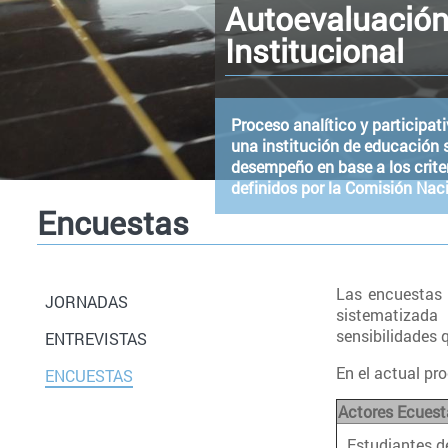
Autoevaluació
Institucional
Proceso analítico y participa
una institución de educación 
desempeño en base a los crite
definidos por la Comisión Nac
Encuestas
Las encuestas 
JORNADAS
sistematizada 
sensibilidades 
ENTREVISTAS
En el actual pr
ENCUESTAS
Actores Ecues
Estudiantes d