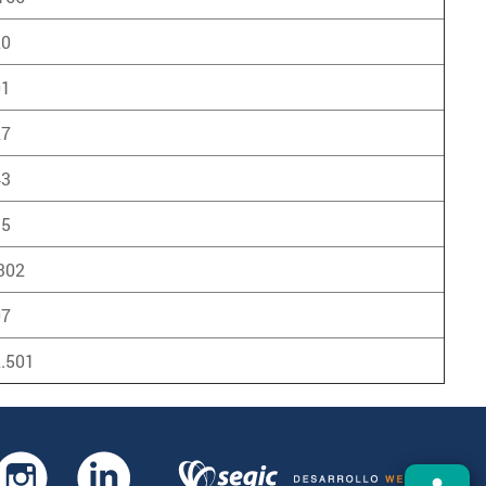
20
01
27
43
35
302
07
.501