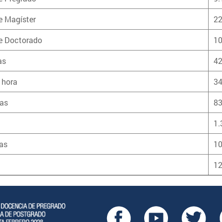
e Magíster
2
de Doctorado
1
as
4
 hora
3
/as
8
1.
as
1
12