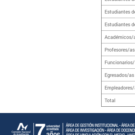
Estudiantes d
Estudiantes 
Académicos/
Profesores/as
Funcionarios
Egresados/as
Empleadores/
Total
CNA-7-años---Horizontal_CNA-7-años-3LG.png