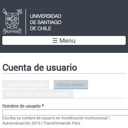
Pasar al contenido principal
☰ Menu
Cuenta de usuario
Crear nueva cuenta
Iniciar sesión
(solapa activa)
Solapas principales
Solicitar una nueva contraseña
Nombre de usuario
*
Escriba su nombre de usuario en Acreditación Institucional |
Autoevaluación 2019 | Transformando País.