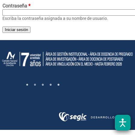
Contraseña
*
Escriba la contraseña asignada a su nombre de usuario.
CNA-7-años---Horizontal_CNA-7-años-3LG.png