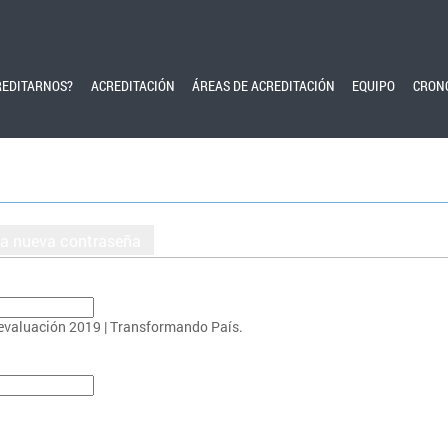
REDITARNOS?
ACREDITACIÓN
ÁREAS DE ACREDITACIÓN
EQUIPO
CRON
na nueva contraseña
oevaluación 2019 | Transformando País.