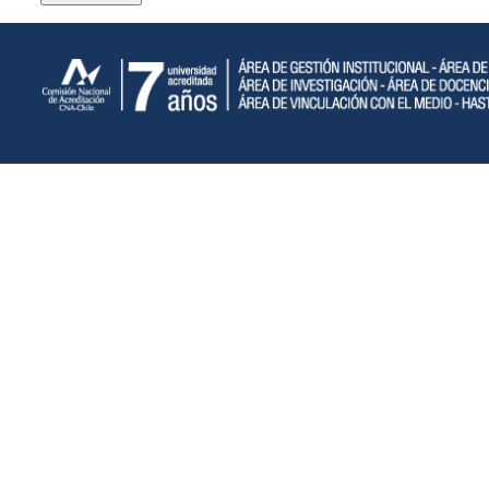
CNA-7-años---Horizontal_CNA-7-años-3LG.png